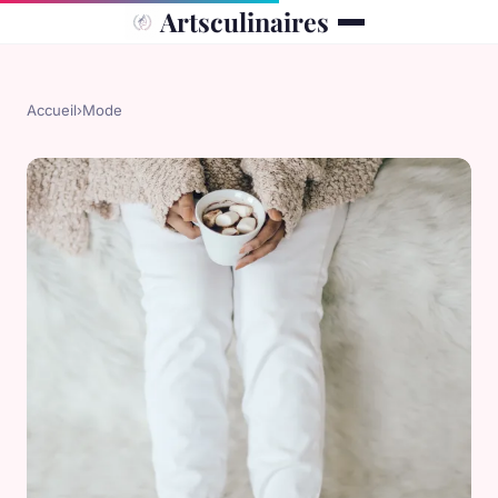
Artsculinaires
Accueil
›
Mode