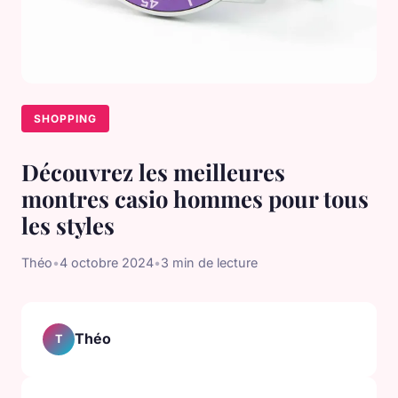
SHOPPING
Découvrez les meilleures
montres casio hommes pour tous
les styles
Théo
•
4 octobre 2024
•
3 min de lecture
Théo
T