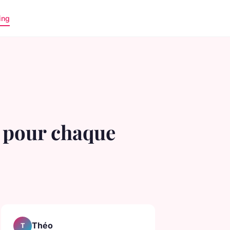
ing
 pour chaque
Théo
T