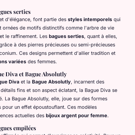
agues serties
et d'élégance, font partie des
styles intemporels
qui
t ornées de motifs distinctifs comme l'arbre de vie
 et le raffinement. Les
bagues serties
, quant à elles,
e grâce à des pierres précieuses ou semi-précieuses
rconium. Ces designs permettent d'allier tradition et
ions variées
des femmes.
ue Diva et Bague Absolutly
gue Diva
et la
Bague Absolutly
, incarnent des
étails fins et son aspect éclatant, la Bague Diva se
é. La Bague Absolutly, elle, joue sur des formes
s pour un effet époustouflant. Ces modèles
érences actuelles des
bijoux argent pour femme
.
agues empilées